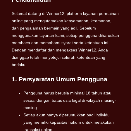
Selamat datang di Winner12, platform layanan permainan
online yang mengutamakan kenyamanan, keamanan,
dan pengalaman bermain yang adil. Sebelum
menggunakan layanan kami, setiap pengguna diharuskan
membaca dan memahami syarat serta ketentuan ini.
Dengan mendaftar dan mengakses Winner12, Anda
dianggap telah menyetujui seluruh ketentuan yang
berlaku.
1. Persyaratan Umum Pengguna
Pengguna harus berusia minimal 18 tahun atau
sesuai dengan batas usia legal di wilayah masing-
masing.
Setiap akun hanya diperuntukkan bagi individu
yang memiliki kapasitas hukum untuk melakukan
transaksi online.