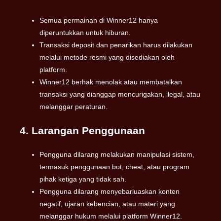
Semua permainan di Winner12 hanya
diperuntukkan untuk hiburan.
Transaksi deposit dan penarikan harus dilakukan
melalui metode resmi yang disediakan oleh
platform.
Winner12 berhak menolak atau membatalkan
transaksi yang dianggap mencurigakan, ilegal, atau
melanggar peraturan.
4. Larangan Penggunaan
Pengguna dilarang melakukan manipulasi sistem,
termasuk penggunaan bot, cheat, atau program
pihak ketiga yang tidak sah.
Pengguna dilarang menyebarluaskan konten
negatif, ujaran kebencian, atau materi yang
melanggar hukum melalui platform Winner12.